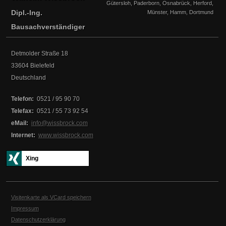
Gütersloh, Paderborn, Osnabrück, Herford,
Dipl.-Ing.
Münster, Hamm, Dortmund
Bausachverständiger
Detmolder Straße 18
33604
Bielefeld
Deutschland
Telefon:
0521 / 95 90 70
Telefax:
0521 / 55 73 92 54
eMail:
info@wissbrock.com
Internet:
www.wissbrock.com
Xing
Visitenkarte als VCard speichern
Impressum
Datenschutzerklärung