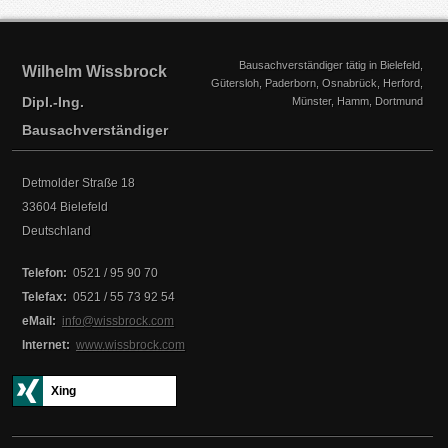
Bausachverständiger tätig in Bielefeld,
Wilhelm Wissbrock
Gütersloh, Paderborn, Osnabrück, Herford,
Dipl.-Ing.
Münster, Hamm, Dortmund
Bausachverständiger
Detmolder Straße 18
33604
Bielefeld
Deutschland
Telefon:
0521 / 95 90 70
Telefax:
0521 / 55 73 92 54
eMail:
info@wissbrock.com
Internet:
www.wissbrock.com
Xing