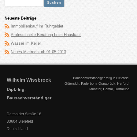
Suche
nach:
Neueste Beiträge
Immobilienkauf im Ruhrgebiet
Professionelle Beratung beim Hauskauf
Wasser im Keller
Neues Mietrecht ab 01.05.2013
Bausachverständiger tätig in Bielefeld,
Wilhelm Wissbrock
Gütersloh, Paderborn, Osnabrück, Herford,
Dipl.-Ing.
Münster, Hamm, Dortmund
Bausachverständiger
Detmolder Straße 18
33604
Bielefeld
Deutschland