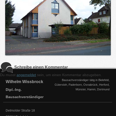
Schreibe einen Kommentar
Du musst
angemeldet
sein, um einen Kommentar abzugeben.
Bausachverständiger tätig in Bielefeld,
Wilhelm Wissbrock
Gütersloh, Paderborn, Osnabrück, Herford,
Dipl.-Ing.
Münster, Hamm, Dortmund
Bausachverständiger
Detmolder Straße 18